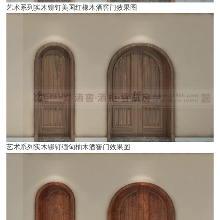
艺术系列实木铆钉美国红橡木酒窖门效果图
艺术系列实木铆钉缅甸柚木酒窖门效果图