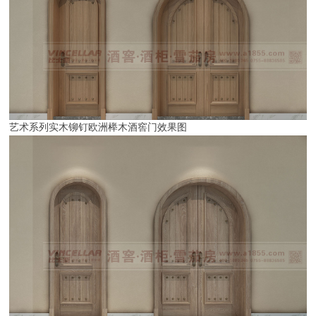
艺术系列实木铆钉欧洲榉木
酒窖门效果图