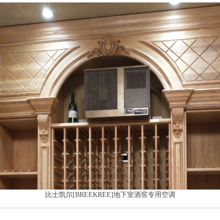
比士凯尔[BREEKREE]
地下室酒窖专用空调