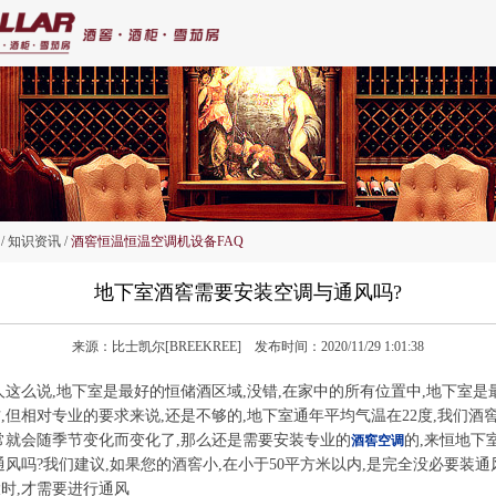
/ 知识资讯 /
酒窖恒温恒温空调机设备FAQ
地下室酒窖需要安装空调与通风吗?
来源：比士凯尔[BREEKREE] 发布时间：2020/11/29 1:01:38
人这么说,地下室是最好的恒储酒区域,没错,在家中的所有位置中,地下室是
,但相对专业的要求来说,还是不够的,地下室通年平均气温在22度,我们酒窖
通常就会随季节变化而变化了,那么还是需要安装专业的
的,来恒地下
酒窖空调
通风吗?我们建议,如果您的酒窖小,在小于50平方米以内,是完全没必要装通
时,才需要进行通风