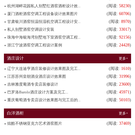
杭州湖畔花园私人别墅红酒窖酒柜设计效...
(阅读:
58230
)
厦门酒柜酒窖空调工程设备设计效果图片
(阅读:
60706
)
甘肃银川酒窖恒温恒湿机空调工程设计安...
(阅读:
8970
)
私人别墅酒窖空调设计安装
(阅读:
33017
)
珠海中海银海湾别墅地下室酒窖空调工程...
(阅读:
92156
)
浙江宁波酒窖空调工程设计案例
(阅读:
24428
)
酒庄设计
更多+
辽宁大连迪亨酒庄装修设计效果图及完工...
(阅读:
1610
)
江苏苏州皇朝酒业酒庄设计效果图
(阅读:
31996
)
吉林雅度葡酒专卖店装修设计
(阅读:
23600
)
巴罗洛Barolo酒庄设计方案及完工...
(阅读:
45971
)
重庆葡萄酒专卖店设计效果图与完工后的...
(阅读:
50103
)
白洋酒柜
更多+
炫酷不锈钢亚克力艺术酒窖图片
(阅读:
37469
)