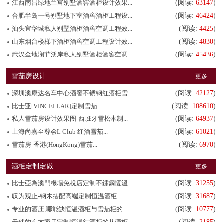
江西南昌绿地兰宫别墅酒窖酒柜设计效果...
(阅读:
63147
)
合肥半岛一号别墅地下室酒窖酒柜工程设...
(阅读:
46424
)
汕头宜华城私人别墅酒柜酒窖空调工程效...
(阅读:
4425
)
山东烟台楼梯下酒柜酒窖空调工程设计效...
(阅读:
4830
)
武汉金地澜菲溪岸私人别墅酒柜酒窖空调...
(阅读:
45436
)
雪茄房设计
更多+
深圳澳康达名车中心酒窖不锈钢红酒柜雪...
(阅读:
42127
)
比士亚[VINCELLAR]定制雪茄...
(阅读:
108610
)
私人雪茄房设计效果图-西班牙雪松木制...
(阅读:
64937
)
上海尚嘉至尊会L Club 红酒雪茄...
(阅读:
61021
)
雪茄房-香港(HongKong)雪茄...
(阅读:
6970
)
酒柜定制定做
更多+
比士亞為澳門機場免稅店定制不鏽鋼恆溫...
(阅读:
31255
)
叹为观止-钢木搭配高端定制恒温酒柜
(阅读:
31687
)
专业的酒庄,哪能缺恒温酒柜与雪茄柜的...
(阅读:
10777
)
天然的实木家用定制恒温红酒柜的从酒柜...
(阅读:
2185
)