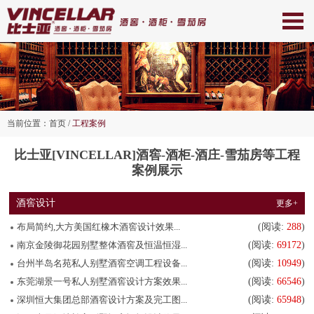
当前位置：
首页
/
工程案例
比士亚[VINCELLAR]
酒窖-酒柜-酒庄-雪茄房等工程
案例展示
酒窖设计
更多+
布局简约,大方美国红橡木酒窖设计效果...
(阅读:
288
)
南京金陵御花园别墅整体酒窖及恒温恒湿...
(阅读:
69172
)
台州半岛名苑私人别墅酒窖空调工程设备...
(阅读:
10949
)
东莞湖景一号私人别墅酒窖设计方案效果...
(阅读:
66546
)
深圳恒大集团总部酒窖设计方案及完工图...
(阅读:
65948
)