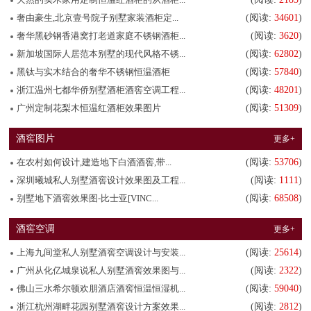
奢由豪生,北京壹号院子别墅家装酒柜定...
(阅读:
34601
)
奢华黑砂钢香港窝打老道家庭不锈钢酒柜...
(阅读:
3620
)
新加坡国际人居范本别墅的现代风格不锈...
(阅读:
62802
)
黑钛与实木结合的奢华不锈钢恒温酒柜
(阅读:
57840
)
浙江温州七都华侨别墅酒柜酒窖空调工程...
(阅读:
48201
)
广州定制花梨木恒温红酒柜效果图片
(阅读:
51309
)
酒窖图片
更多+
在农村如何设计,建造地下白酒酒窖,带...
(阅读:
53706
)
深圳曦城私人别墅酒窖设计效果图及工程...
(阅读:
1111
)
别墅地下酒窖效果图-比士亚[VINC...
(阅读:
68508
)
酒窖空调
更多+
上海九间堂私人别墅酒窖空调设计与安装...
(阅读:
25614
)
广州从化亿城泉说私人别墅酒窖效果图与...
(阅读:
2322
)
佛山三水希尔顿欢朋酒店酒窖恒温恒湿机...
(阅读:
59040
)
浙江杭州湖畔花园别墅酒窖设计方案效果...
(阅读:
2812
)