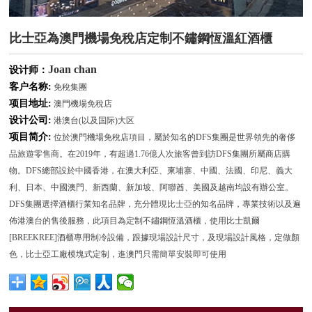
比士亞為澳門機場免稅店定制不鏽鋼恆溫紅酒櫃
Joan chan
设计师：
客户名称:
免稅集團
项目地址:
澳門機場免稅店
设计公司:
港澳台(以及国际)大区
项目简介:
位於澳門機場免稅店項目，屬於知名的DFS集團是世界領先的奢侈
品旅遊零售商。在2019年，有超過1.76億人次旅客曾到訪DFS集團所屬商店購
物。DFS總部設於中國香港，在澳大利亞、柬埔寨、中國、法國、印尼、義大
利、日本、中國澳門、新西蘭、新加坡、阿聯酋、美國及越南均設有辦公室。
DFS集團選擇酒櫃行業知名品牌，充分體現比士亞的知名品牌，專業技術以及遍
佈港澳台的售後服務，此項目為定制不鏽鋼恆溫酒櫃，使用比士凱爾
[BREEKREE]酒櫃專用制冷設備，跟據現場設計尺寸，及現場設計風格，定做顏
色，比士亞工廠模塊式定制，進澳門只需簡單安裝即可使用