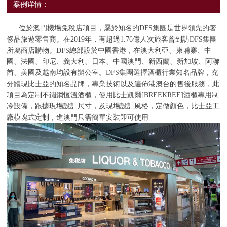
案例详情：
位於澳門機場免稅店項目，屬於知名的DFS集團是世界領先的奢
侈品旅遊零售商。在2019年，有超過1.76億人次旅客曾到訪DFS集團
所屬商店購物。DFS總部設於中國香港，在澳大利亞、柬埔寨、中
國、法國、印尼、義大利、日本、中國澳門、新西蘭、新加坡、阿聯
酋、美國及越南均設有辦公室。DFS集團選擇酒櫃行業知名品牌，充
分體現比士亞的知名品牌，專業技術以及遍佈港澳台的售後服務，此
項目為定制不鏽鋼恆溫酒櫃，使用比士凱爾[BREEKREE]酒櫃專用制
冷設備，跟據現場設計尺寸，及現場設計風格，定做顏色，比士亞工
廠模塊式定制，進澳門只需簡單安裝即可使用