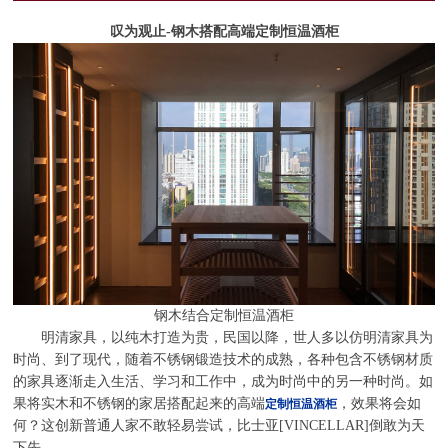
叹为观止-钢木搭配高端定制恒温酒柜
钢木结合定制恒温酒柜
明清家具，以纯木打造为贵，民国以降，世人多以仿明清家具为
时尚、到了现代，随着不锈钢锻造技术的成熟，各种包含不锈钢材质
的家具逐渐走入生活、学习和工作中，成为时尚中的另一种时尚。如
果将实木和不锈钢的家居搭配起来的
高端
，效果将会如
定制恒温酒柜
何？这创新普通人家不敢轻易尝试，比士亚[VINCELLAR]倒敢为天
下先。