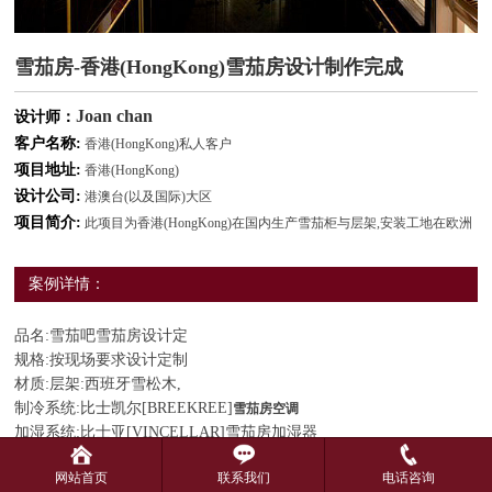
雪茄房-香港(HongKong)雪茄房设计制作完成
Joan chan
设计师：
客户名称:
香港(HongKong)私人客户
项目地址:
香港(HongKong)
设计公司:
港澳台(以及国际)大区
项目简介:
此项目为香港(HongKong)在国内生产雪茄柜与层架,安装工地在欧洲
案例详情：
品名:雪茄吧雪茄房设计定
规格:按现场要求设计定制
材质:层架:西班牙雪松木,
制冷系统:比士凯尔[BREEKREE]
雪茄房空调
加湿系统:比士亚[VINCELLAR]雪茄房加湿器
网站首页
联系我们
电话咨询