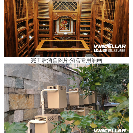
完工后酒窖图片-酒窖专用油画