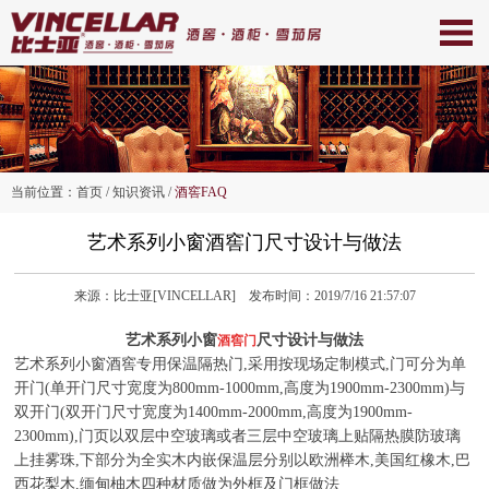
当前位置：
首页
/ 知识资讯 /
酒窖FAQ
艺术系列小窗酒窖门尺寸设计与做法
来源：比士亚[VINCELLAR] 发布时间：2019/7/16 21:57:07
艺术系列小窗
尺寸设计与做法
酒窖门
艺术系列小窗酒窖专用保温隔热门,采用按现场定制模式,门可分为单
开门(单开门尺寸宽度为800mm-1000mm,高度为1900mm-2300mm)与
双开门(双开门尺寸宽度为1400mm-2000mm,高度为1900mm-
2300mm),门页以双层中空玻璃或者三层中空玻璃上贴隔热膜防玻璃
上挂雾珠,下部分为全实木内嵌保温层分别以欧洲榉木,美国红橡木,巴
西花梨木,缅甸柚木四种材质做为外框及门框做法