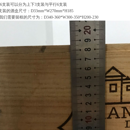
6支装可以分为上下3支装与平行6支装
装的酒盒尺寸：D33mm*W270mm*H185
留框的尺寸为：D340-360*W300-350*H200-230