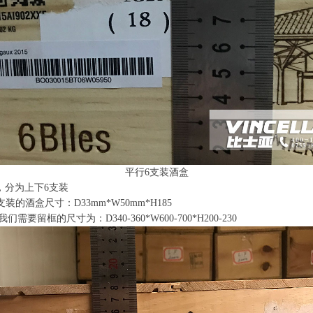
平行6支装酒盒
，分为上下6支装
装的酒盒尺寸：D33mm*W50mm*H185
留框的尺寸为：D340-360*W600-700*H200-230