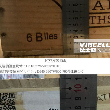
上下3支装
酒盒
装的酒盒尺寸：D33mm*W50mm*H110
留框的尺寸为：D340-360*W600-700*H120-140